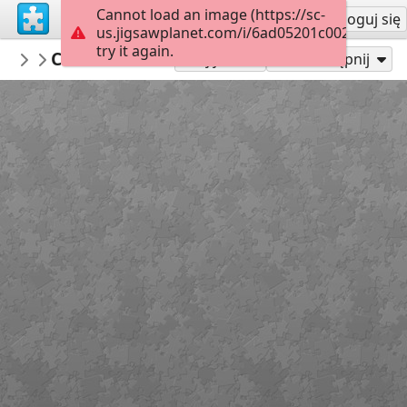
Cannot load an image (https://sc-
Załóż konto
Zaloguj się
us.jigsawplanet.com/i/6ad05201c002dc05005
try it again.
montgomerymfa
Charles Burchfield_Arctic Owl_Hard
...
25
Graj jako
Udostępnij