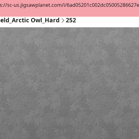
s://sc-us.jigsawplanet.com/i/6ad05201c002dc05005286627ee5
ield_Arctic Owl_Hard
252