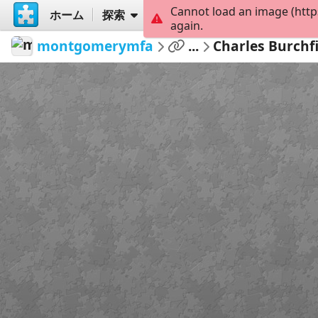
Cannot load an image (http
ホーム
探索
作成
again.
montgomerymfa
...
Charles Burchf