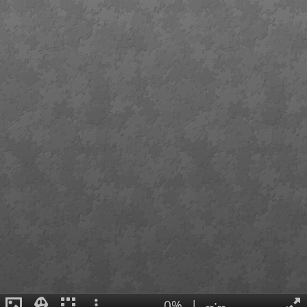
0%
|
--:--