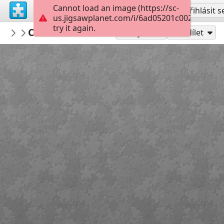
Cannot load an image (https://sc-
Vytvořit účet
Přihlásit s
us.jigsawplanet.com/i/6ad05201c002dc05005
try it again.
montgomerymfa
Charles Burchfield_Arctic Owl_Hard
...
25
Hrát jako
Sdílet