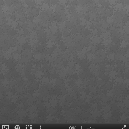
0%
|
--:--