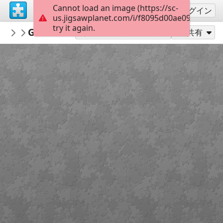
Cannot load an image (https://sc-
サインアップ
ログイン
us.jigsawplanet.com/i/f8095d00ae090008005d
try it again.
millefinestrelle
Giudizio Universale Giotto
Ho Sete
42
別のピース数でプレイ
共有