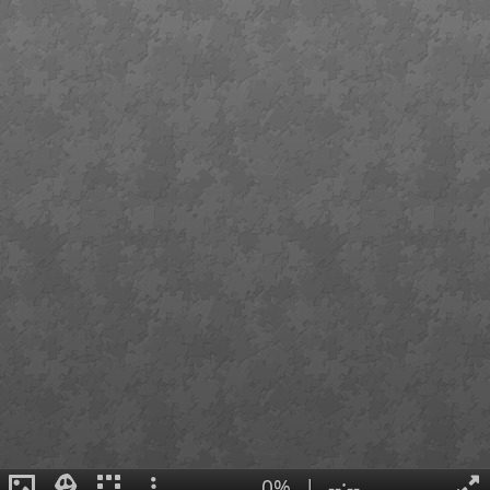
0%
|
--:--