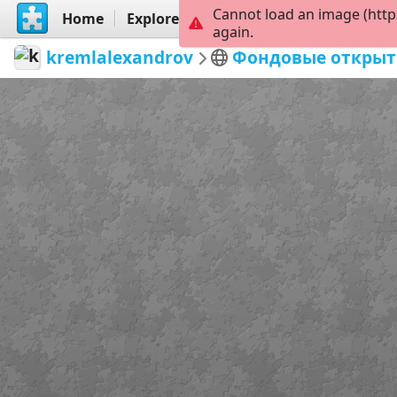
Cannot load an image (http
Home
Explore
Create
again.
kremlalexandrov
Фондовые открыт