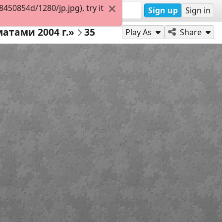
50854d/1280/jp.jpg), try it
Sign up
Sign in
атами 2004 г.»
35
Play As
Share