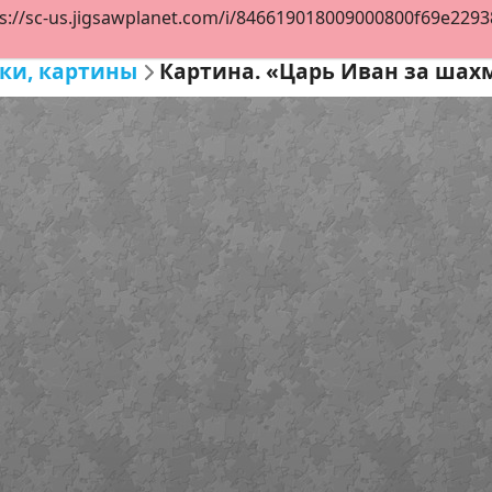
s://sc-us.jigsawplanet.com/i/846619018009000800f69e229384
ки, картины
Картина. «Царь Иван за шахм