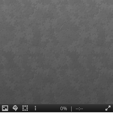
0%
|
--:--