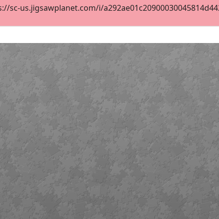
s://sc-us.jigsawplanet.com/i/a292ae01c20900030045814d442a