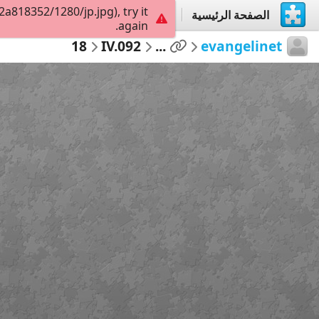
818352/1280/jp.jpg), try it
الصفحة الرئيسية
إستكشاف
إنشاء
again.
18
IV.092
...
evangelinet