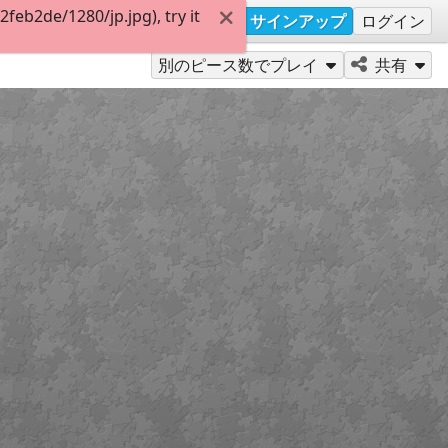
eb2de/1280/jp.jpg), try it
サインアップ
ログイン
別のピース数でプレイ
共有