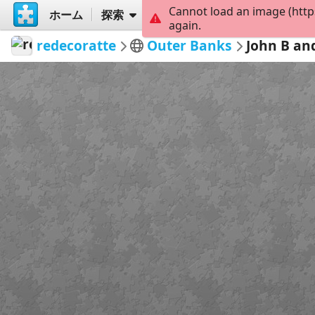
Cannot load an image (http
ホーム
探索
作成
again.
redecoratte
Outer Banks
John B an