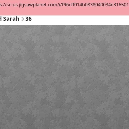
s://sc-us.jigsawplanet.com/i/f96cff014b0838040034e3165012f
d Sarah
36