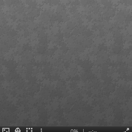
0%
|
--:--