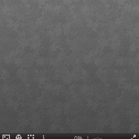
0%
|
--:--