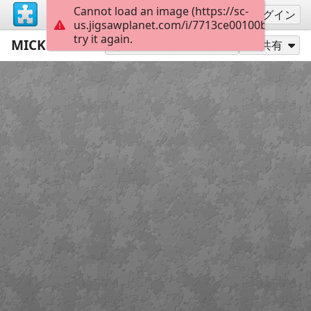
Cannot load an image (https://sc-
サインアップ
ログイン
us.jigsawplanet.com/i/7713ce00100b0008003
try it again.
MICKEY MOUSE
24
別のピース数でプレイ
共有