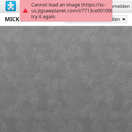
Cannot load an image (https://sc-
Registrieren
Anmelden
us.jigsawplanet.com/i/7713ce00100b0008003
try it again.
MICKEY MOUSE
24
Spielen als
Teilen