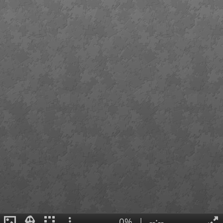
0%
|
--:--