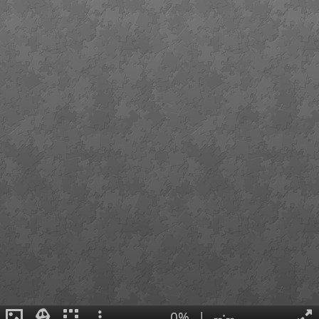
0%
|
--:--