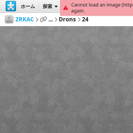
Cannot load an image (http
ホーム
探索
作成
again.
ZRKAC
...
Drons
24