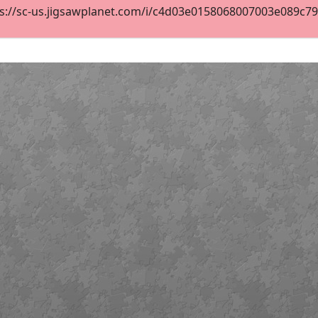
s://sc-us.jigsawplanet.com/i/c4d03e0158068007003e089c79dc