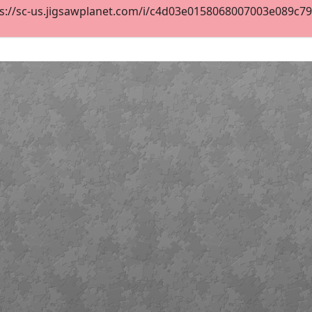
s://sc-us.jigsawplanet.com/i/c4d03e0158068007003e089c79dc