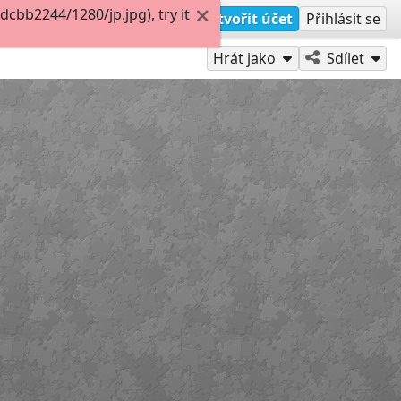
bb2244/1280/jp.jpg), try it
Vytvořit účet
Přihlásit se
Hrát jako
Sdílet