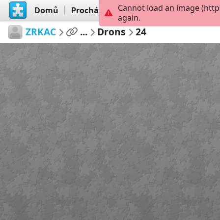
Cannot load an image (http
Domů
Procházet
Vytvořit
again.
ZRKAC
...
Drons
24