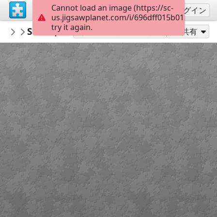
Cannot load an image (https://sc-
サインアップ
ログイン
us.jigsawplanet.com/i/696dff015b01380400c5
try it again.
redecoratte
Sarah, Pope, John B e Cleo
Outer Banks
36
別のピース数でプレイ
共有