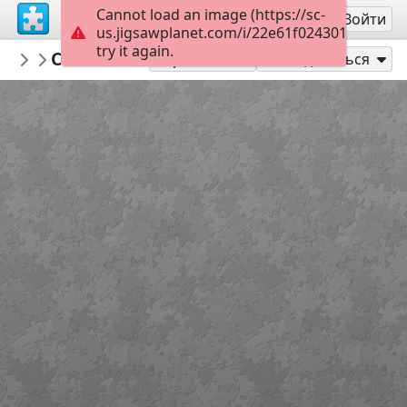
Cannot load an image (https://sc-
Регистрация
Войти
us.jigsawplanet.com/i/22e61f02430100050087
try it again.
Arianix
Colorful fabrics
Featured
35
Играть как
Поделиться