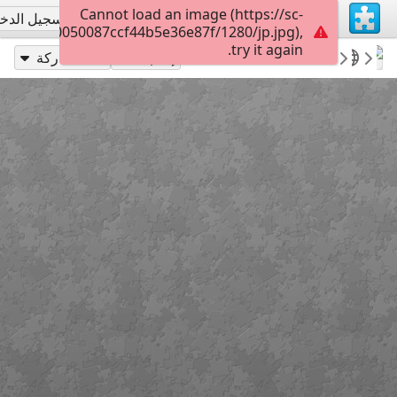
Cannot load an image (https://sc-
تسجيل الاشتراك
تسجيل الدخ
f02430100050087ccf44b5e36e87f/1280/jp.jpg),
try it again.
35
Colorful fabrics
Featured
Arianix
إلعب بـ
مشاركة