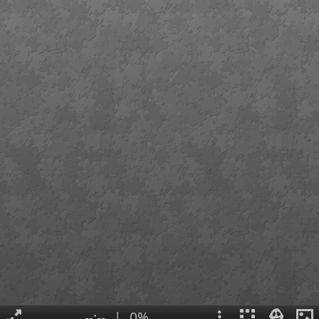
--:--
|
0%