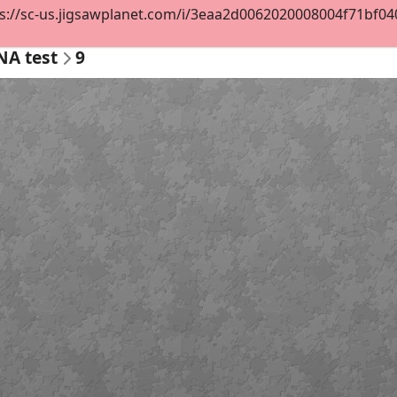
s://sc-us.jigsawplanet.com/i/3eaa2d0062020008004f71bf0408
NA test
9