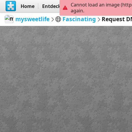
Cannot load an image (http
Home
Entdecken
Erstellen
again.
mysweetlife
Fascinating
Request D