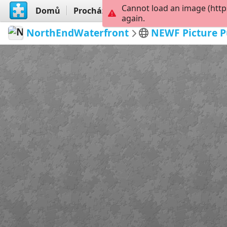
Cannot load an image (http
Domů
Procházet
Vytvořit
again.
NorthEndWaterfront
NEWF Picture P