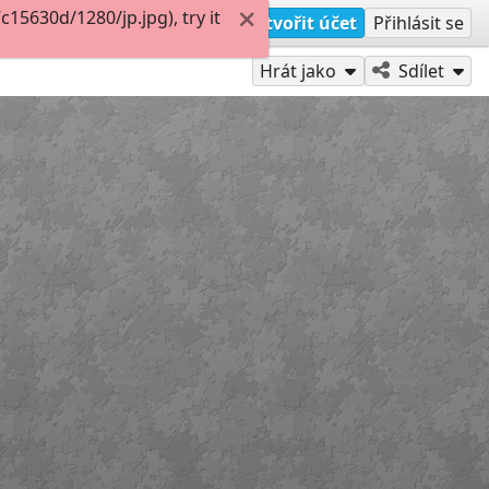
5630d/1280/jp.jpg), try it
Vytvořit účet
Přihlásit se
Hrát jako
Sdílet