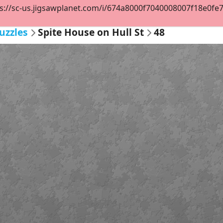
s://sc-us.jigsawplanet.com/i/674a8000f7040008007f18e0fe7c1
uzzles
Spite House on Hull St
48