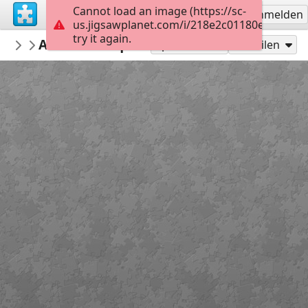
Cannot load an image (https://sc-
Registrieren
Anmelden
us.jigsawplanet.com/i/218e2c01180e200300e
try it again.
mmsv
Anta da Cerqueira
Olhar Sobre Sever
15
Spielen als
Teilen