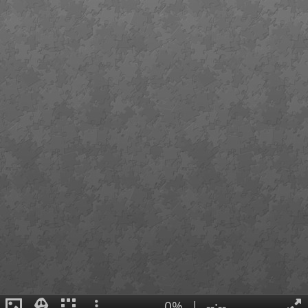
0%
|
--:--