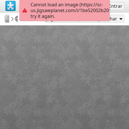
Cannot load an image (https://sc-
Inscreva-se
Entrar
us.jigsawplanet.com/i/1be52002b201800200f
try it again.
sodb2018
книга
Asas
35
Jogar como
Compartilhar