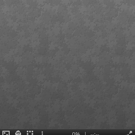
0%
|
--:--