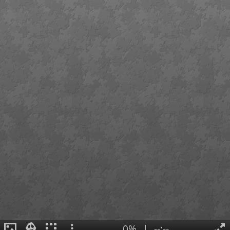
0%
|
--:--