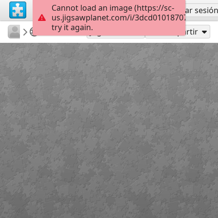
Cannot load an image (https://sc-
Regístrate
Iniciar sesió
us.jigsawplanet.com/i/3dcd01018707400100d
try it again.
vetasou
ΆΝΟΙΞΗ
Miro
24
Jugar como
Compartir