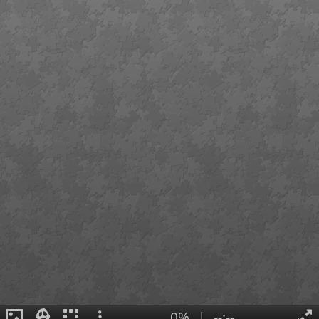
0%
|
--:--