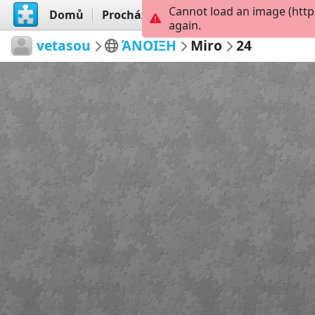
Cannot load an image (http
Domů
Procházet
Vytvořit
again.
vetasou
ΆΝΟΙΞΗ
Miro
24