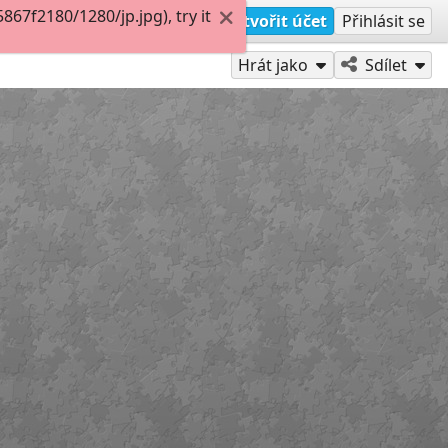
7f2180/1280/jp.jpg), try it
Vytvořit účet
Přihlásit se
Hrát jako
Sdílet