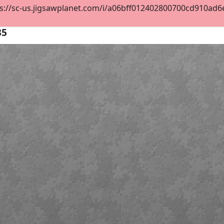
s://sc-us.jigsawplanet.com/i/a06bff012402800700cd910ad6e5
35