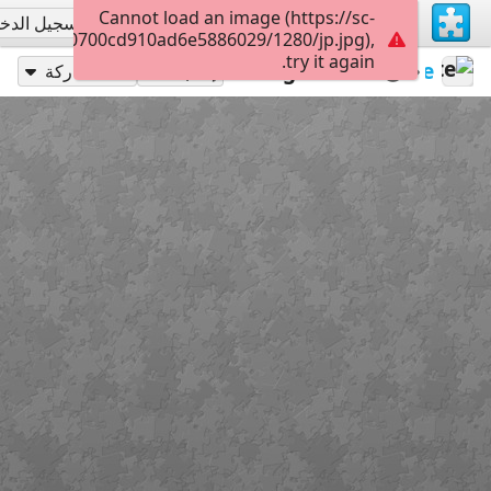
Cannot load an image (https://sc-
تسجيل الاشتراك
تسجيل الدخ
012402800700cd910ad6e5886029/1280/jp.jpg),
try it again.
35
Outer Banks
Pogues
redecoratte
إلعب بـ
مشاركة