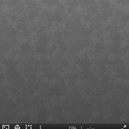
0%
|
--:--