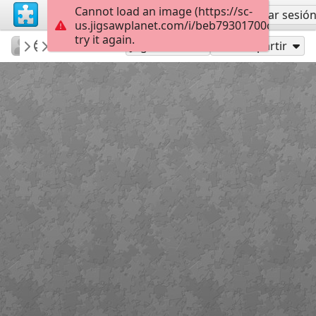
Cannot load an image (https://sc-
Regístrate
Iniciar sesió
us.jigsawplanet.com/i/beb79301700cd30200e
try it again.
Natalaelizarova
Город
Талан С.
35
Jugar como
Compartir