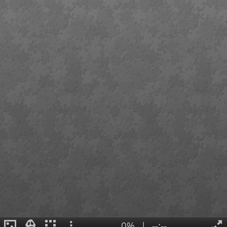
0%
|
--:--