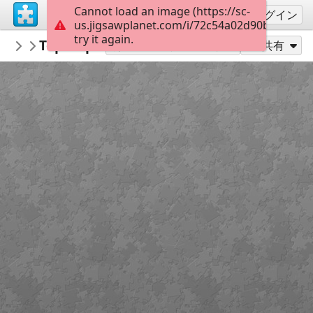
Cannot load an image (https://sc-
サインアップ
ログイン
us.jigsawplanet.com/i/72c54a02d90b800700c
try it again.
macayran
Top 10 plages ocean indien
COAST AND SEA
96
別のピース数でプレイ
共有