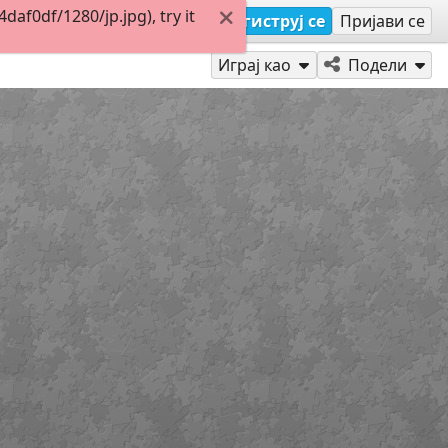
af0df/1280/jp.jpg), try it
Региструј се
Пријави се
Играј као
Подели