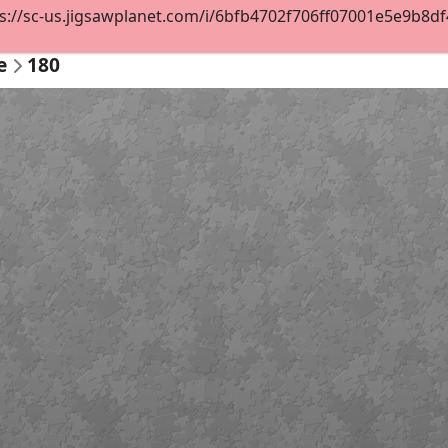
s://sc-us.jigsawplanet.com/i/6bfb4702f706ff07001e5e9b8df4d
e
180