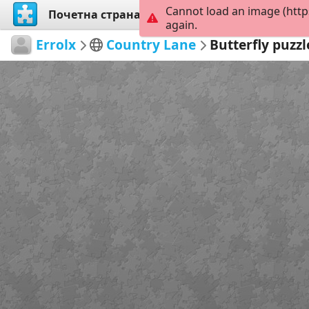
Cannot load an image (http
Почетна страна
Истражи
Креирај
again.
Errolx
Country Lane
Butterfly puzzl