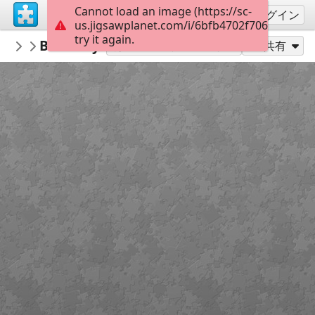
Cannot load an image (https://sc-
サインアップ
ログイン
us.jigsawplanet.com/i/6bfb4702f706ff07001e
try it again.
Errolx
Butterfly puzzle
Country Lane
180
別のピース数でプレイ
共有