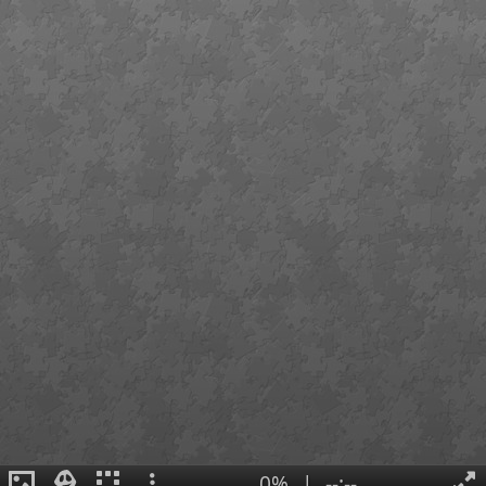
0%
|
--:--