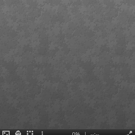
0%
|
--:--