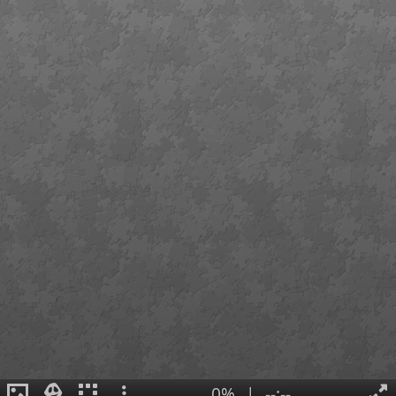
0%
|
--:--