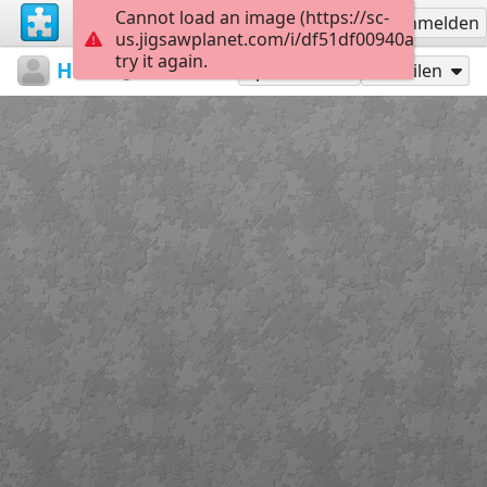
Cannot load an image (https://sc-
Registrieren
Anmelden
us.jigsawplanet.com/i/df51df00940a0008006
try it again.
HWundS
...
A1
12
Spielen als
Teilen