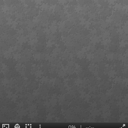
0%
|
--:--