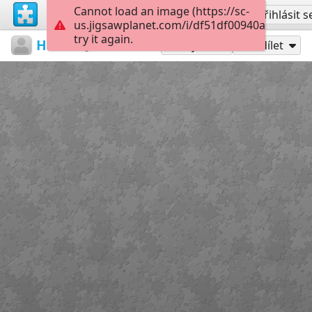
Cannot load an image (https://sc-
Vytvořit účet
Přihlásit s
us.jigsawplanet.com/i/df51df00940a0008006
try it again.
HWundS
...
A1
12
Hrát jako
Sdílet