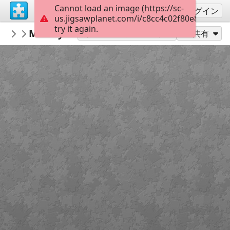
Cannot load an image (https://sc-
サインアップ
ログイン
us.jigsawplanet.com/i/c8cc4c02f80e800700f2
try it again.
Rinzler8472
Mickey Mouse
Disney Parks
104
別のピース数でプレイ
共有