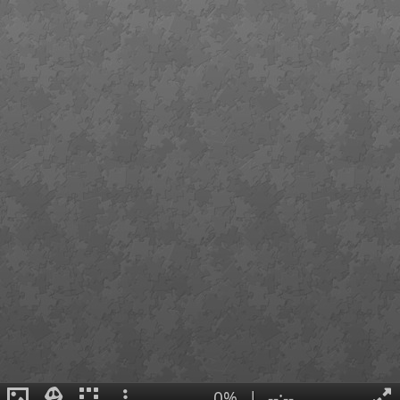
0%
|
--:--