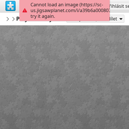
Cannot load an image (https://sc-
Vytvořit účet
Přihlásit s
us.jigsawplanet.com/i/a39b6a0008070008004c
try it again.
Oceanna
Polymer Clay Charms
Other
299
Hrát jako
Sdílet