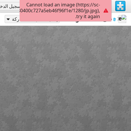
Cannot load an image (https://sc-
تسجيل الاشتراك
تسجيل الدخ
f01810d380400c727a5eb46f96f1e/1280/jp.jpg),
try it again.
28
Outer Banks
Pogues
redecoratte
إلعب بـ
مشاركة