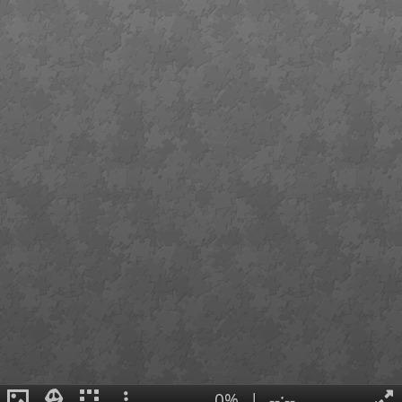
0%
|
--:--