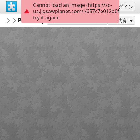
Cannot load an image (https://sc-
サインアップ
ログイン
us.jigsawplanet.com/i/657c7e012b0fd00700a0
try it again.
repapel
Personajes (complejidad media)
Personajes repapeleros
20
別のピース数でプレイ
共有