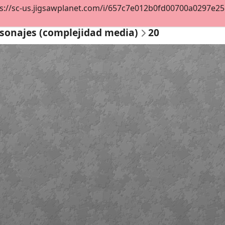
s://sc-us.jigsawplanet.com/i/657c7e012b0fd00700a0297e2550c
sonajes (complejidad media)
20