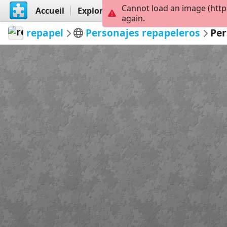
Cannot load an image (http
Accueil
Explorer
Créer
again.
repapel
Personajes repapeleros
Per