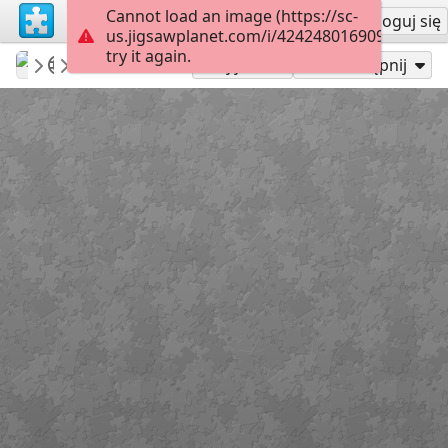
Cannot load an image (https://sc-
Załóż konto
Zaloguj się
us.jigsawplanet.com/i/424248016909800700d
try it again.
BibliothekSanktWendel
Transport
Chevrolet
104
Graj jako
Udostępnij