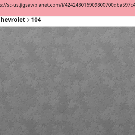
s://sc-us.jigsawplanet.com/i/424248016909800700dba597c4df
Chevrolet
104