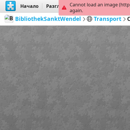
Cannot load an image (http
Начало
Разгледай
Създай
again.
BibliothekSanktWendel
Transport