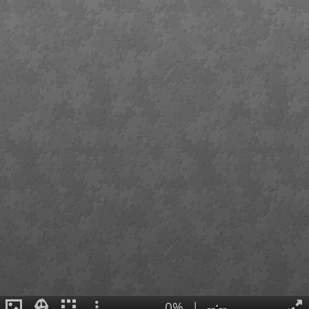
0%
|
--:--