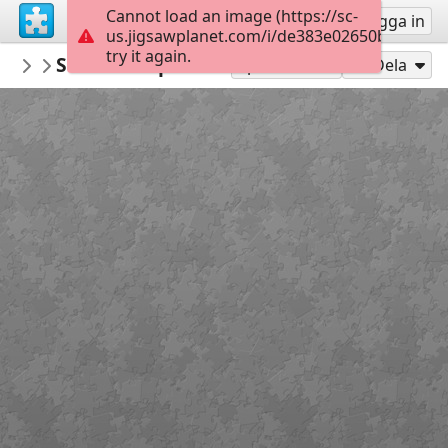
Cannot load an image (https://sc-
Registrera
Logga in
us.jigsawplanet.com/i/de383e02650b000400d
try it again.
AdabiMx
Secado en proceso
Procesos de conservación y restauració
108
Spela som
Dela