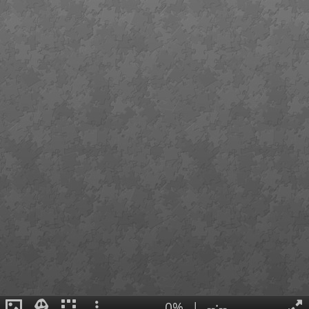
0%
|
--:--