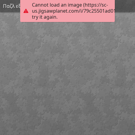
Cannot load an image (https://sc-
Παζλ εξωφύλλου Π.Τ.Ν. Τεύχος Ιουλίου 2021
us.jigsawplanet.com/i/79c25501ad01000800c
try it again.