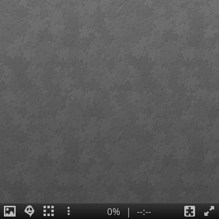
0%
|
--:--