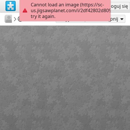
Cannot load an image (https://sc-
Załóż konto
Zaloguj się
us.jigsawplanet.com/i/2df42802d8090005001
try it again.
RedDirtinMySoul
Red Hills
Drillers
90
Graj jako
Udostępnij