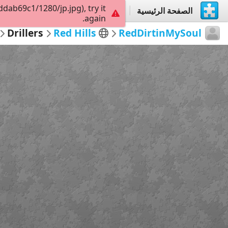
ab69c1/1280/jp.jpg), try it
الصفحة الرئيسية
إستكشاف
إنشاء
again.
Drillers
Red Hills
RedDirtinMySoul