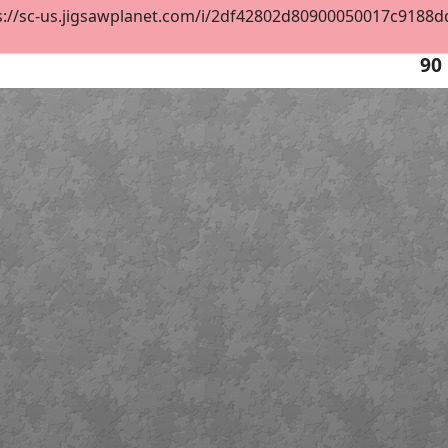
s://sc-us.jigsawplanet.com/i/2df42802d80900050017c9188ddd
90