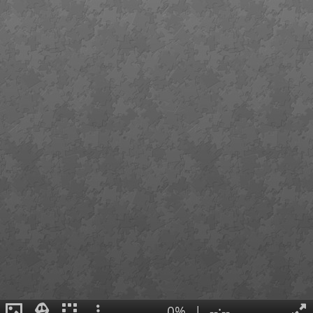
0%
|
--:--