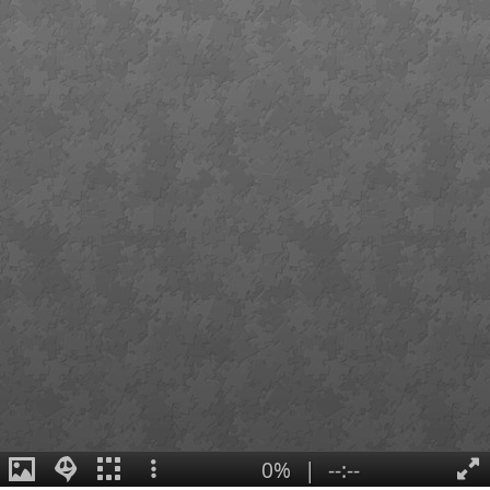
0%
|
--:--